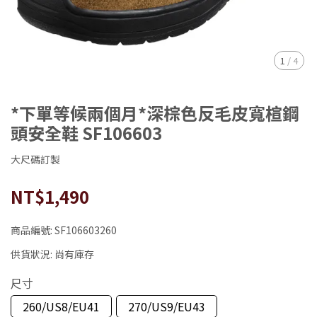
1
/
4
*下單等候兩個月*深棕色反毛皮寬楦鋼
頭安全鞋 SF106603
大尺碼訂製
NT$1,490
商品編號:
SF106603260
供貨狀況:
尚有庫存
尺寸
260/US8/EU41
270/US9/EU43