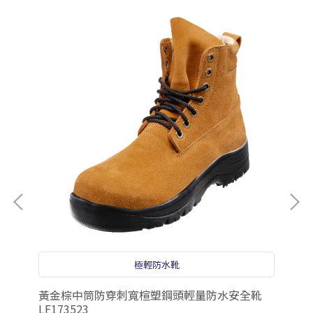
極輕防水靴
7
黃金棕中筒防穿刺寬楦塑鋼頭輕量防水安全靴
黃
LF173523