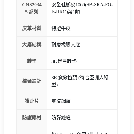
CNS2034
安全鞋榔皮1066(SB-SRA-FO-
5 系列
E-HRO)第1類
皮革材質
特選牛皮
大底結構
耐磨橡膠大底
鞋墊
3D足弓鞋墊
3E 寬敞楦頭 (符合亞洲人腳
楦頭設計
型)
護趾片
寬楦鋼頭
防護底材
防彈纖維