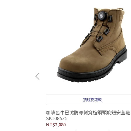
鞋
頂規旋鈕款
鞋 EK1085
咖啡色牛巴戈防穿刺寬楦鋼頭旋鈕安全鞋
SK108535
NT$2,080