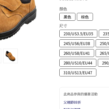
顏色
黑色
棕色
尺寸
230/US3.5/EU35
23
245/US6/EU38
250/
260/US8/EU41
265/
280/US10/EU44
290
310/US13/EU47
此商品參與的優惠活動
父親節88折