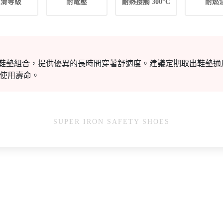
止滑等級
耐電壓
耐熱接觸 300°C
耐燃
U 鞋墊組合，提供優異的長時間穿著舒適度。建議定期取出鞋墊
使用壽命。
SUPER IRON SAFETY SHOES