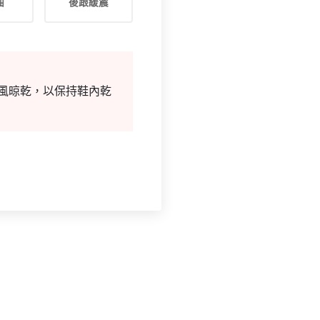
油
後跟緩震
通風晾乾，以保持鞋內乾