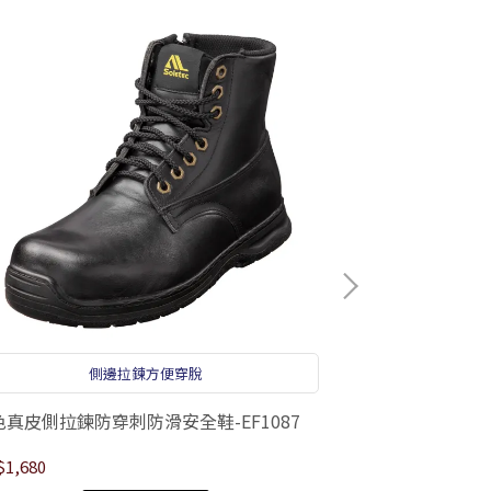
側邊拉鍊方便穿脫
色真皮側拉鍊防穿刺防滑安全鞋-EF1087
黑色中筒防穿刺防
1,680
NT$1,880