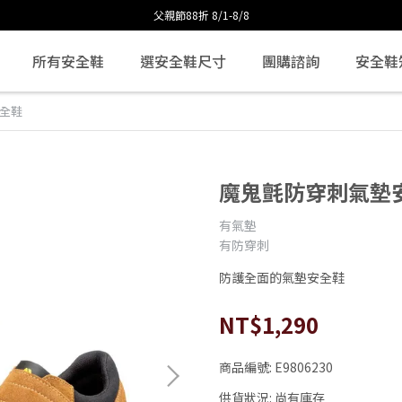
父親節88折 8/1-8/8
所有安全鞋
選安全鞋尺寸
團購諮詢
安全鞋
全鞋
魔鬼氈防穿刺氣墊
有氣墊
有防穿刺
防護全面的氣墊安全鞋
NT$1,290
商品編號:
E9806230
供貨狀況:
尚有庫存