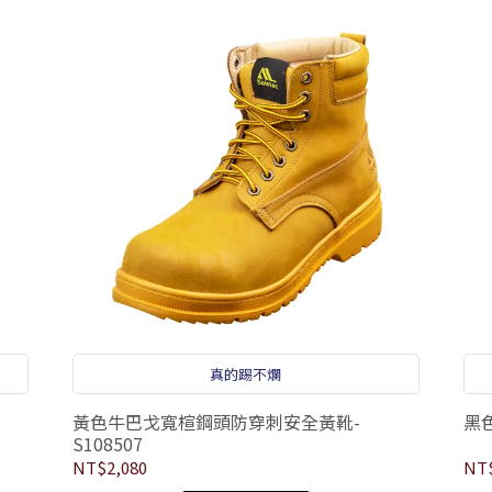
真的踢不爛
黃色牛巴戈寬楦鋼頭防穿刺安全黃靴-
黑
S108507
NT$2,080
NT$