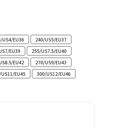
5/US4/EU36
240/US5/EU37
US7/EU39
255/US7.5/EU40
US8.5/EU42
270/US9/EU43
/US11/EU45
300/US12/EU46