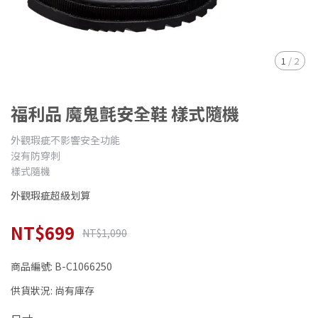
1
/
2
福利品 魔鬼氈安全鞋 樣式隨機
外觀瑕疵不影響安全功能
沒有防穿刺
樣式隨機
外觀瑕疵超級划算
NT$699
NT$1,090
商品編號:
B-C1066250
供貨狀況:
尚有庫存